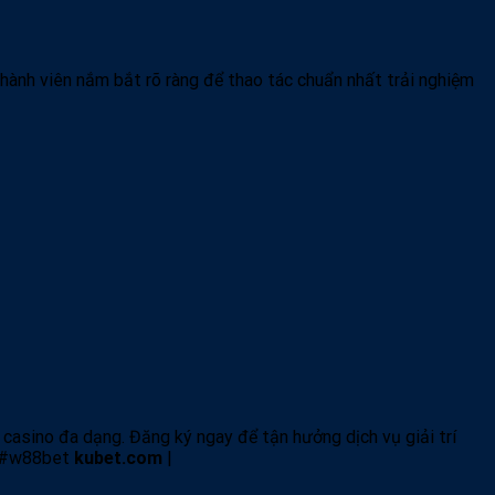
hành viên nắm bắt rõ ràng để thao tác chuẩn nhất trải nghiệm
i casino đa dạng. Đăng ký ngay để tận hưởng dịch vụ giải trí
8 #w88bet
kubet.com
|