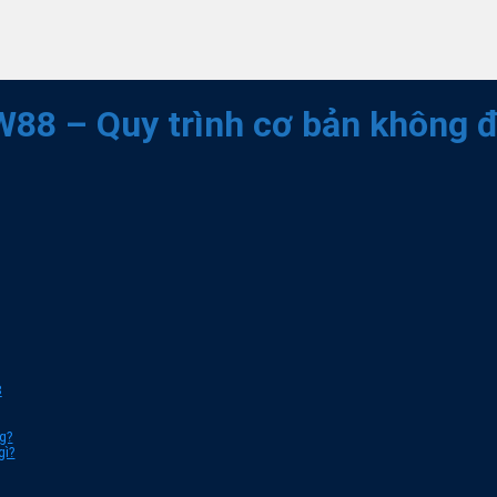
W88 – Quy trình cơ bản không đ
8
g?
gì?