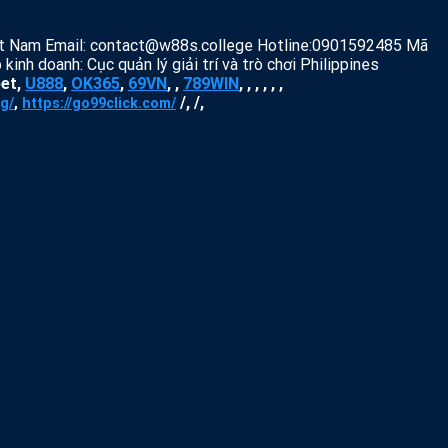
ệt Nam Email:
contact@w88s.college
Hotline:0901592485 Mã
doanh: Cục quản lý giải trí và trò chơi Philippines
bet,
U888
,
OK365
,
69VN
, ,
789WIN
, , , , , ,
/, /,
g/
,
https://go99click.com/