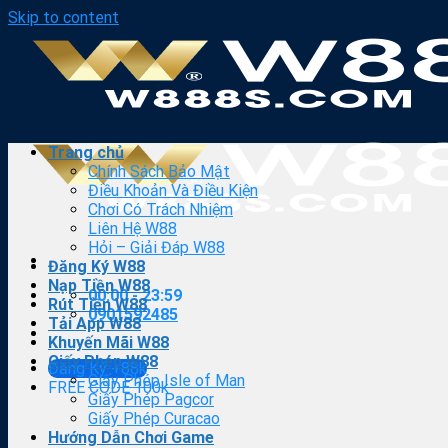
Skip to content
Trang chủ
Chính Sách Bảo Mật
Điều Khoản Và Điều Kiện
Chơi Có Trách Nhiệm
Liên Hệ W88
Hỏi – Giải Đáp W88
Đăng Ký W88
Nạp Tiền W88
00:00 - 23:59
Rút Tiền W88
0901592485
Tải App W88
Khuyến Mãi W88
Giấy Phép W88
Đăng Ký +88k
Giấy Phép Isle of Man
FREE CODE 100k
Giấy Phép Pagcor
Giấy Phép Curacao
Hướng Dẫn Chơi Game