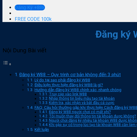
Đăng Ký +88k
FREE CODE 100k
Đăng ký 
Nội Dung Bài viết
Đăng ký W88 – Quy trình cơ bản không đến 3 phút
Lý do tại sao phải đăng ký W88
Điều kiện thực hiện đăng ký W88 là gì?
Hướng dẫn đăng ký W88 chính xác, nhanh chóng
Truy cập vào link W88
Nhập thông tin biểu mẫu tạo tài khoản
Kiểm tra, xác nhận và bắt đầu cá cược
FAQ: Câu hỏi thường gặp khi thực hiện Cách đăng ký W8
Đăng ký W88 người chơi có mất phí?
Tôi muốn thay đổi thông tin tài khoản được không?
Người chơi đăng ký nhiều tài khoản W88 được khôn
Khi gặp sự cố trong lúc tạo tài khoản W88 cần làm 
Kết luận