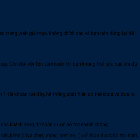
 các trang web giả mạo, không chính xác và bạn nên dừng lại để
oại. Còn đối với tên tài khoản thì bạn không thể sửa sau khi đã
1 tài khoản tại đây, hệ thống phát hiện có thể khoá và đưa ra
m sóc khách hàng để nhận được hỗ trợ nhanh chóng.
 các kênh (Live chat, email, hotline,…) để nhận được hỗ trợ sớm