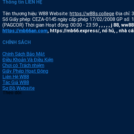
Thông tin LIÊN HỆ
Tên thương hiệu: W88 Website:
https://w88s.college
Địa chỉ: 
Số Giấy phép: CEZA-0145 ngày cấp phép 17/02/2008 GP số: 16
(PAGCOR) Thời gian Hoạt động: 00:00 - 23:59
, , , , , j 88, ww
https://mb66an.com
, https://mb66.express/, nổ hũ, , nhà c
CHÍNH SÁCH
Chính Sách Bảo Mật
Điều Khoản Và Điều Kiện
Chơi có Trách nhiệm
Giấy Phép Hoạt Động
Liên Hệ W88
Tác Giả W88
Sơ Đồ Website
Theo dõi: