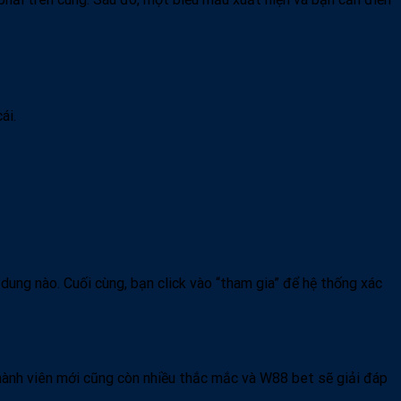
ái.
 dung nào. Cuối cùng, bạn click vào “tham gia” để hệ thống xác
hành viên mới cũng còn nhiều thắc mắc và W88 bet sẽ giải đáp