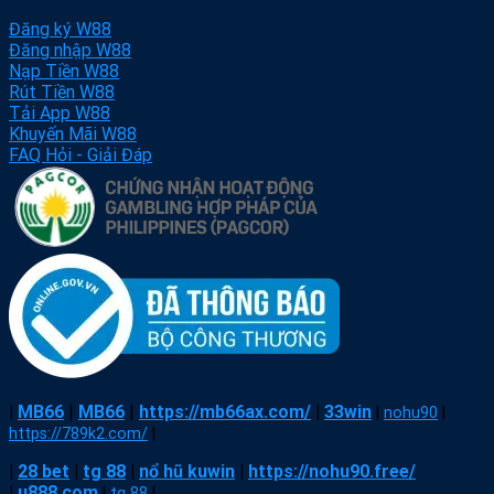
Đăng ký W88
Đăng nhập W88
Nạp Tiền W88
Rút Tiền W88
Tải App W88
Khuyến Mãi W88
FAQ Hỏi - Giải Đáp
|
MB66
|
MB66
|
https://mb66ax.com/
|
33win
|
nohu90
|
https://789k2.com/
|
|
28 bet
|
tg 88
|
nổ hũ kuwin
|
https://nohu90.free/
|
u888.com
|
tg 88
|