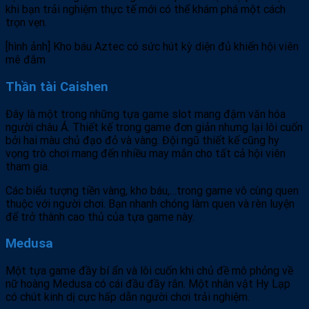
khi bạn trải nghiệm thực tế mới có thể khám phá một cách
trọn vẹn.
[hình ảnh] Kho báu Aztec có sức hút kỳ diện đủ khiến hội viên
mê đắm
Thần tài Caishen
Đây là một trong những tựa game slot mang đậm văn hóa
người châu Á. Thiết kế trong game đơn giản nhưng lại lôi cuốn
bởi hai màu chủ đạo đỏ và vàng. Đội ngũ thiết kế cũng hy
vọng trò chơi mang đến nhiều may mắn cho tất cả hội viên
tham gia.
Các biểu tượng tiền vàng, kho báu,…trong game vô cùng quen
thuộc với người chơi. Bạn nhanh chóng làm quen và rèn luyện
để trở thành cao thủ của tựa game này.
Medusa
Một tựa game đầy bí ẩn và lôi cuốn khi chủ đề mô phỏng về
nữ hoàng Medusa có cái đầu đầy rắn. Một nhân vật Hy Lạp
có chút kinh dị cực hấp dẫn người chơi trải nghiệm.