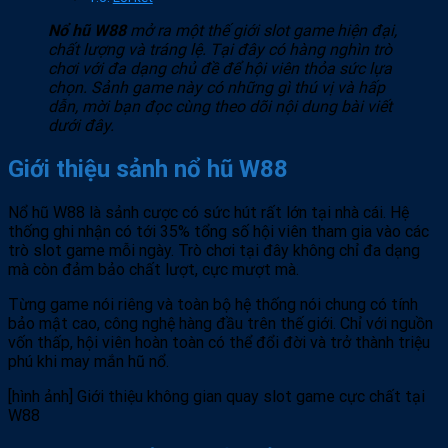
Nổ hũ W88
mở ra một thế giới slot game hiện đại,
chất lượng và tráng lệ. Tại đây có hàng nghìn trò
chơi với đa dạng chủ đề để hội viên thỏa sức lựa
chọn. Sảnh game này có những gì thú vị và hấp
dẫn, mời bạn đọc cùng theo dõi nội dung bài viết
dưới đây.
Giới thiệu sảnh nổ hũ W88
Nổ hũ W88 là sảnh cược có sức hút rất lớn tại nhà cái. Hệ
thống ghi nhận có tới 35% tổng số hội viên tham gia vào các
trò slot game mỗi ngày. Trò chơi tại đây không chỉ đa dạng
mà còn đảm bảo chất lượt, cực mượt mà.
Từng game nói riêng và toàn bộ hệ thống nói chung có tính
bảo mật cao, công nghệ hàng đầu trên thế giới. Chỉ với nguồn
vốn thấp, hội viên hoàn toàn có thể đổi đời và trở thành triệu
phú khi may mắn hũ nổ.
[hình ảnh] Giới thiệu không gian quay slot game cực chất tại
W88