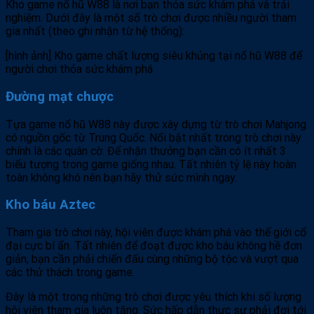
Kho game nổ hũ W88 là nơi bạn thỏa sức khám phá và trải
nghiệm. Dưới đây là một số trò chơi được nhiều người tham
gia nhất (theo ghi nhận từ hệ thống):
[hình ảnh] Kho game chất lượng siêu khủng tại nổ hũ W88 để
người chơi thỏa sức khám phá
Đường mạt chược
Tựa game nổ hũ W88 này được xây dựng từ trò chơi Mahjong
có nguồn gốc từ Trung Quốc. Nổi bật nhất trong trò chơi này
chính là các quân cờ. Để nhận thưởng bạn cần có ít nhất 3
biểu tượng trong game giống nhau. Tất nhiên tỷ lệ này hoàn
toàn không khó nên bạn hãy thử sức mình ngay.
Kho báu Aztec
Tham gia trò chơi này, hội viên được khám phá vào thế giới cổ
đại cực bí ẩn. Tất nhiên để đoạt được kho báu không hề đơn
giản, bạn cần phải chiến đấu cùng những bộ tộc và vượt qua
các thử thách trong game.
Đây là một trong những trò chơi được yêu thích khi số lượng
hội viên tham gia luôn tăng. Sức hấp dẫn thực sự phải đợi tới