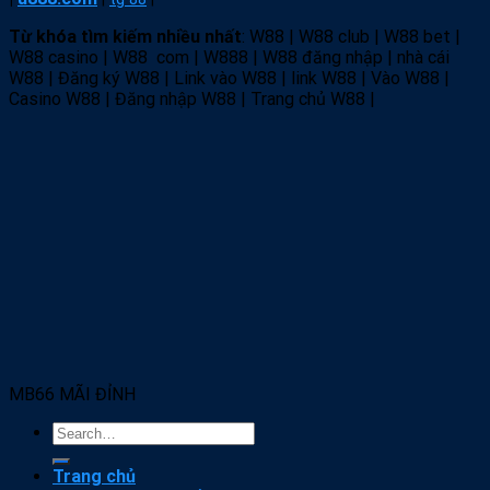
Từ khóa tìm kiếm nhiều nhất
: W88 | W88 club | W88 bet |
W88 casino | W88 com | W888 | W88 đăng nhập | nhà cái
W88 | Đăng ký W88 | Link vào W88 | link W88 | Vào W88 |
Casino W88 | Đăng nhập W88 | Trang chủ W88 |
MB66 MÃI ĐỈNH
Trang chủ