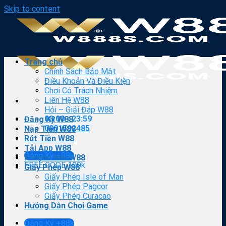
Skip to content
Trang chủ
Chính Sách Bảo Mật
Điều Khoản Và Điều Kiện
Chơi Có Trách Nhiệm
Liên Hệ W88
Hỏi – Giải Đáp W88
00:00 - 23:59
Đăng Ký W88
0901592485
Nạp Tiền W88
Rút Tiền W88
Tải App W88
Đăng Ký +88k
Khuyến Mãi W88
FREE CODE 100k
Giấy Phép W88
Giấy Phép Isle of Man
Giấy Phép Pagcor
Giấy Phép Curacao
Hướng Dẫn Chơi Game
Đăng Ký +88k