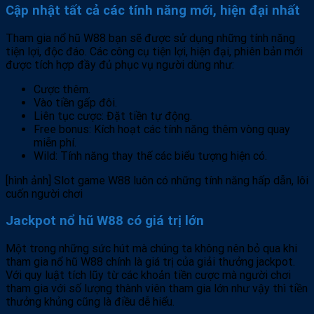
Cập nhật tất cả các tính năng mới, hiện đại nhất
Tham gia nổ hũ W88 bạn sẽ được sử dụng những tính năng
tiện lợi, độc đáo. Các công cụ tiện lợi, hiện đại, phiên bản mới
được tích hợp đầy đủ phục vụ người dùng như:
Cược thêm.
Vào tiền gấp đôi.
Liên tục cược: Đặt tiền tự động.
Free bonus: Kích hoạt các tính năng thêm vòng quay
miễn phí.
Wild: Tính năng thay thế các biểu tượng hiện có.
[hình ảnh] Slot game W88 luôn có những tính năng hấp dẫn, lôi
cuốn người chơi
Jackpot nổ hũ W88 có giá trị lớn
Một trong những sức hút mà chúng ta không nên bỏ qua khi
tham gia nổ hũ W88 chính là giá trị của giải thưởng jackpot.
Với quy luật tích lũy từ các khoản tiền cược mà người chơi
tham gia với số lượng thành viên tham gia lớn như vậy thì tiền
thưởng khủng cũng là điều dễ hiểu.