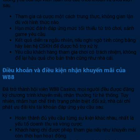
sau.
Tham gia cá cược một cách trung thực, không gian lận
dù với hình thức nào.
Hạn mức đánh đáp ứng mức tối thiểu từ trò chơi, sảnh
game yêu cầu.
Kết quả diễn ra ngẫu nhiên, nếu nghi ngờ tính công bằng
hãy liên hệ CSKH để được hỗ trợ xử lý.
Yêu cầu khách hàng tham gia chơi có trách nhiệm, không
để lại hậu quả cho bản thân cũng như nhà cái.
Điều khoản và điều kiện nhận khuyến mãi của
W88
Đã trở thành hội viên W88 Casino, mọi người đều được đăng
ký chương trình khuyến mãi, nhận thưởng từ hệ thống. Tuy
nhiên, nhằm hạn chế tình trạng phân biệt đối xử, nhà cái chỉ
phát ưu đãi khi tài khoản đáp ứng yêu cầu sau.
Hoàn thành đủ yêu cầu từng sự kiện khác nhau, nhất là
yếu tố doanh thu và vòng cược.
Khách hàng chỉ được phép tham gia nếu như khuyến mãi
còn thời hạn hoạt động.