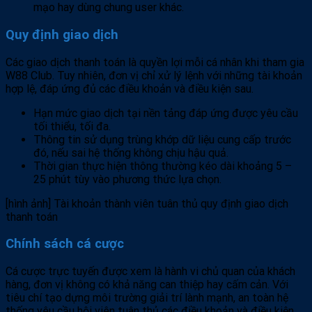
mạo hay dùng chung user khác.
Quy định giao dịch
Các giao dịch thanh toán là quyền lợi mỗi cá nhân khi tham gia
W88 Club. Tuy nhiên, đơn vị chỉ xử lý lệnh với những tài khoản
hợp lệ, đáp ứng đủ các điều khoản và điều kiện sau.
Hạn mức giao dịch tại nền tảng đáp ứng được yêu cầu
tối thiểu, tối đa.
Thông tin sử dụng trùng khớp dữ liệu cung cấp trước
đó, nếu sai hệ thống không chịu hậu quả.
Thời gian thực hiện thông thường kéo dài khoảng 5 –
25 phút tùy vào phương thức lựa chọn.
[hình ảnh] Tài khoản thành viên tuân thủ quy định giao dịch
thanh toán
Chính sách cá cược
Cá cược trực tuyến được xem là hành vi chủ quan của khách
hàng, đơn vị không có khả năng can thiệp hay cấm cản. Với
tiêu chí tạo dựng môi trường giải trí lành mạnh, an toàn hệ
thống yêu cầu hội viên tuân thủ các điều khoản và điều kiện