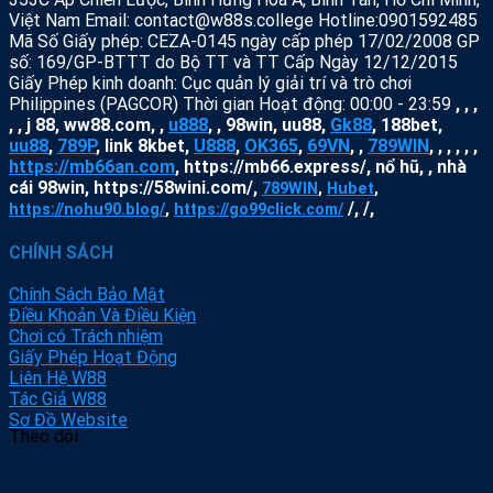
Việt Nam Email:
contact@w88s.college
Hotline:0901592485
Mã Số Giấy phép: CEZA-0145 ngày cấp phép 17/02/2008 GP
số: 169/GP-BTTT do Bộ TT và TT Cấp Ngày 12/12/2015
Giấy Phép kinh doanh: Cục quản lý giải trí và trò chơi
Philippines (PAGCOR) Thời gian Hoạt động: 00:00 - 23:59
, , ,
, , j 88, ww88.com, ,
u888
, , 98win, uu88,
Gk88
, 188bet,
uu88
,
789P
, link 8kbet,
U888
,
OK365
,
69VN
, ,
789WIN
, , , , , ,
https://mb66an.com
, https://mb66.express/, nổ hũ, , nhà
cái 98win, https://58wini.com/,
789WIN
,
Hubet
,
/, /,
https://nohu90.blog/
,
https://go99click.com/
CHÍNH SÁCH
Chính Sách Bảo Mật
Điều Khoản Và Điều Kiện
Chơi có Trách nhiệm
Giấy Phép Hoạt Động
Liên Hệ W88
Tác Giả W88
Sơ Đồ Website
Theo dõi: