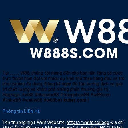
Tại , , , , , W88, chúng tôi mang đến cho bạn nền tảng cá cược
trực tuyến hiện đại với nhiều sự kiện thể thao hàng đầu và trò
chơi casino đa dạng. Đăng ký ngay để tận hưởng dịch vụ giải
trí chất lượng và khám phá những phần thưởng giá trị.
Hagtags: #w88 #nhacaiw88 #trangchuw88 #w88com
#linkw88 #webw88 #w88bet
kubet.com
|
Thông tin LIÊN HỆ
Tên thương hiệu: W88 Website:
https://w88s.college
Địa chỉ:
353C Ấp Chiến Lược, Bình Hưng Hoà A, Bình Tân, Hồ Chí Minh,