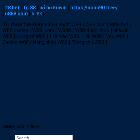
|
28 bet
|
tg 88
|
nổ hũ kuwin
|
https://nohu90.free/
|
u888.com
|
tg 88
|
Từ khóa tìm kiếm nhiều nhất
: W88 | W88 club | W88 bet |
W88 casino | W88 com | W888 | W88 đăng nhập | nhà cái
W88 | Đăng ký W88 | Link vào W88 | link W88 | Vào W88 |
Casino W88 | Đăng nhập W88 | Trang chủ W88 |
MB66 MÃI ĐỈNH